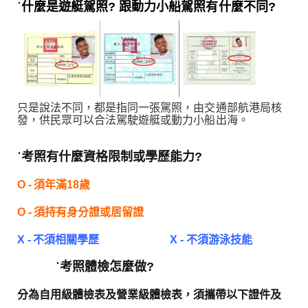
˙
什麼是遊艇駕照? 跟動力小船駕照有什麼不同?
只是說法不同，都是指同一張駕照，由交通部航港局核
發，供民眾可以合法駕駛遊艇或動力小船出海。
˙
考照有什麼資格限制或學歷能力?
O -
須年滿18歲
O -
須持有身分證或居留證
X -
不須相關學歷
X -
不須游泳技能
˙
考照體檢怎麼做?
分為自用級體檢表及營業級體檢表，須攜帶以下證件及