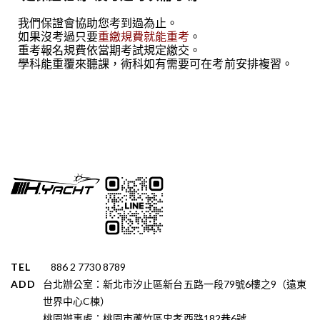
我們保證會協助您考到過為止。
如果沒考過只要
重繳規費就能重考
。
重考報名規費依當期考試規定繳交。
學科能重覆來聽課，術科如有需要可在考前安排複習。
TEL
886 2 7730 8789
ADD
台北辦公室：新北市汐止區新台五路一段79號6樓之9（遠東
世界中心C棟）
桃園辦事處：桃園市蘆竹區忠孝西路182巷6號