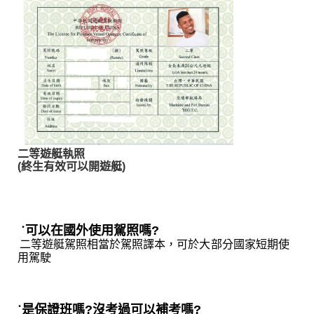
二等遊艇執照
(終生有效可以開遊艇)
˙
可以在國外使用駕照嗎?
二等遊艇駕照相當於駕照譯本，可於大部分國家短期使
用駕駛
˙
是保證班嗎?沒考過可以補考嗎?